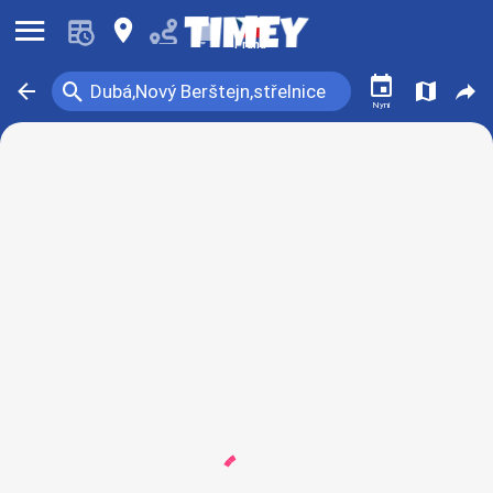
󰍜
󰍎
󰂚
Praha
󰃭
󰍉
󰁍
󰍍
󰒖
Dubá,Nový Berštejn,střelnice
Nyní