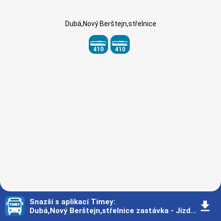
Dubá,Nový Berštejn,střelnice
410
410
Snazší s aplikací Timey
:
󰇚
Dubá,Nový Berštejn,střelnice zastávka - Jízdní řád - Praha