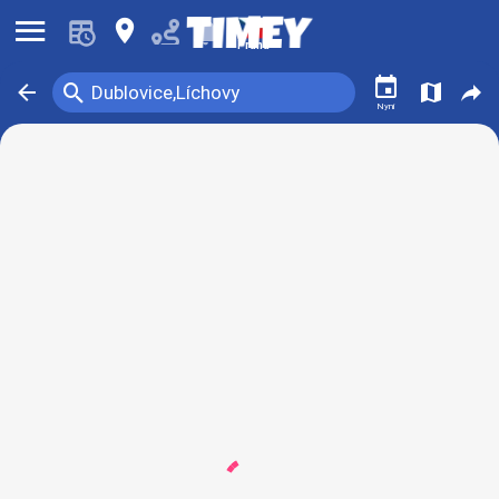
󰍜
󰍎
󰂚
Praha
󰃭
󰍉
󰁍
󰍍
󰒖
Dublovice,Líchovy
Nyní