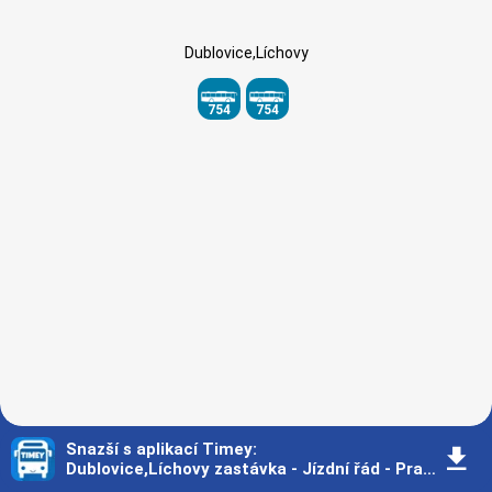
Dublovice,Líchovy
754
754
Snazší s aplikací Timey
:
󰇚
Dublovice,Líchovy zastávka - Jízdní řád - Praha