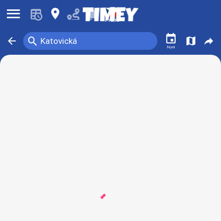
󰍜
󰍎
󰂚
Praha
󰃭
󰍉
󰁍
󰍍
󰒖
Katovická
Nyní