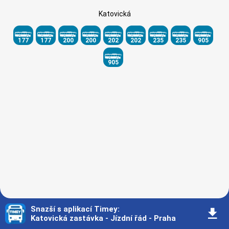
Katovická
177
177
200
200
202
202
235
235
905
905
Snazší s aplikací Timey
:
󰇚
Katovická zastávka - Jízdní řád - Praha