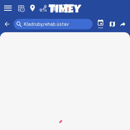
󰍜
󰍎
󰂚
Praha
󰃭
󰍉
󰁍
󰍍
󰒖
Kladruby,rehab.ústav
Nyní