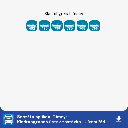
Kladruby,rehab.ústav
402
487
789
789
795
795
Snazší s aplikací Timey
:
󰇚
Kladruby,rehab.ústav zastávka - Jízdní řád - Praha