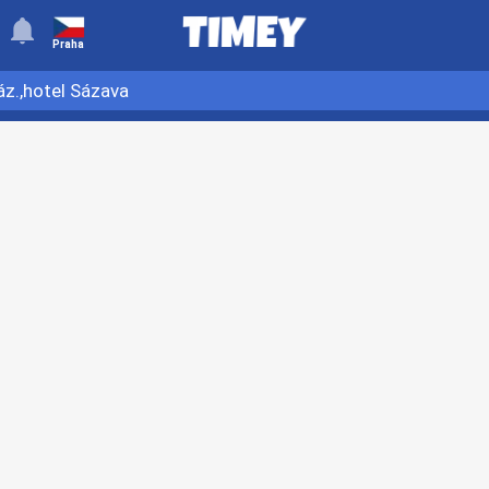
󰂚
Praha
áz.,hotel Sázava