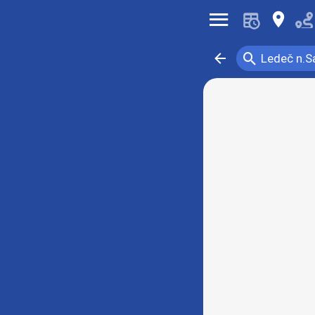
󰍜
󰍎
󰍉
󰁍
Ledeč n.S