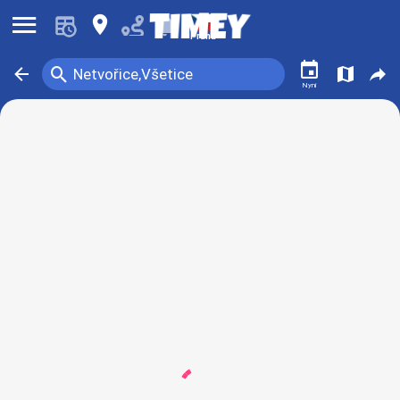
󰍜
󰍎
󰂚
Praha
󰃭
󰍉
󰁍
󰍍
󰒖
Netvořice,Všetice
Nyní