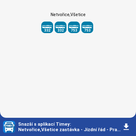
Netvořice,Všetice
332
332
753
753
Snazší s aplikací Timey
:
󰇚
Netvořice,Všetice zastávka - Jízdní řád - Praha