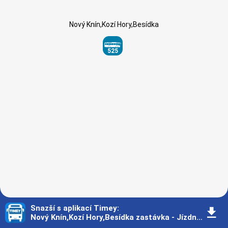
Nový Knín,Kozí Hory,Besídka
525
Snazší s aplikací Timey
:
󰇚
Nový Knín,Kozí Hory,Besídka zastávka - Jízdní řád - Praha