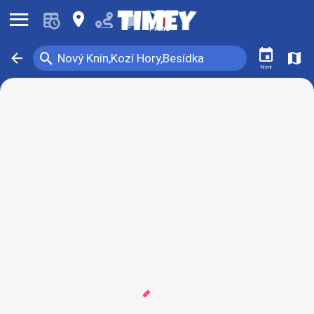
󰍜
󰍎
󰂚
Praha
󰃭
󰍉
󰁍
󰍍
Nový Knín,Kozí Hory,Besídka
Nyní