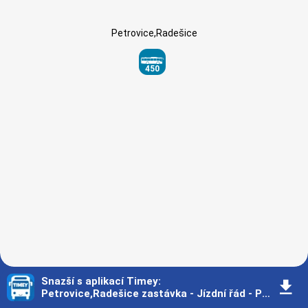
Petrovice,Radešice
450
Snazší s aplikací Timey
:
󰇚
Petrovice,Radešice zastávka - Jízdní řád - Praha