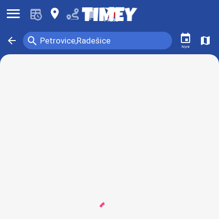
󰍜
󰍎
󰂚
Praha
󰃭
󰍉
󰁍
󰍍
Petrovice,Radešice
Nyní