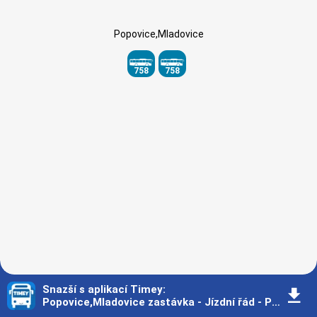
Popovice,Mladovice
758
758
Snazší s aplikací Timey
:
󰇚
Popovice,Mladovice zastávka - Jízdní řád - Praha