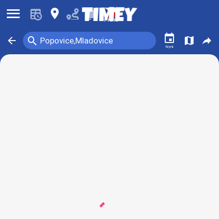
󰍜
󰍎
󰂚
Praha
󰃭
󰍉
󰁍
󰍍
󰒖
Popovice,Mladovice
Nyní