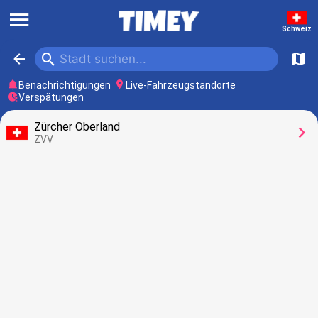
󰍜
Schweiz
󰍉
󰁍
󰍍
󰂚
󰍎
Benachrichtigungen
Live-Fahrzeugstandorte
󰥕
Verspätungen
Zürcher Oberland
󰅂
ZVV