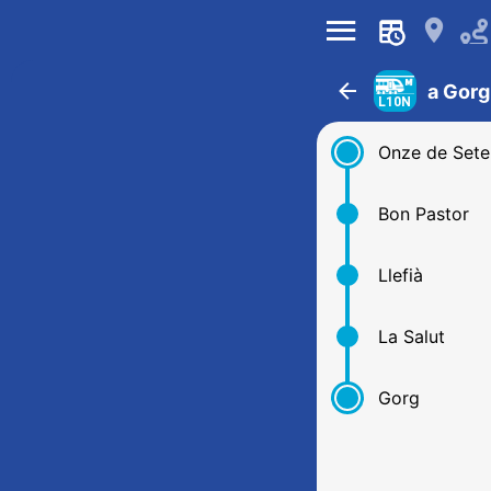
󰍜
󰍎
󰁍
a Gorg
L10N
Onze de Set
Bon Pastor
Llefià
La Salut
Gorg