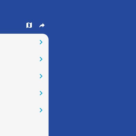
󰍍
󰒖
󰅂
󰅂
󰅂
󰅂
󰅂