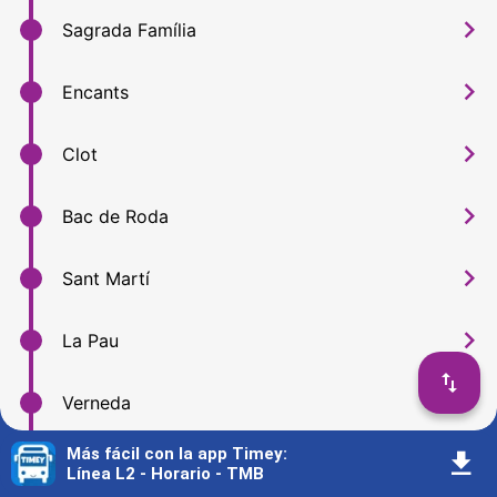
󰅂
Sagrada Família
󰅂
Encants
󰅂
Clot
󰅂
Bac de Roda
󰅂
Sant Martí
󰅂
La Pau
󰓢
󰅂
Verneda
Más fácil con la app Timey
:
󰇚
󰅂
Artigues | Sant Adrià
Línea L2 - Horario - TMB