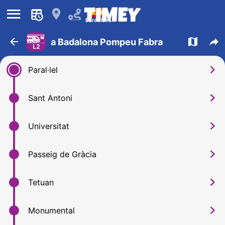
󰍜
󰍎
Barcelona
󰁍
󰍍
󰒖
a Badalona Pompeu Fabra
L2
󰅂
Paral·lel
󰅂
Sant Antoni
󰅂
Universitat
󰅂
Passeig de Gràcia
󰅂
Tetuan
󰅂
Monumental