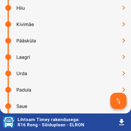
󰅂
Hiiu
󰅂
Kivimäe
󰅂
Pääsküla
󰅂
Laagri
󰅂
Urda
󰅂
Padula
󰓢
󰅂
Saue
Lihtsam Timey rakendusega
:
󰇚
󰅂
Valingu
R16 Rong - Sõiduplaan - ELRON