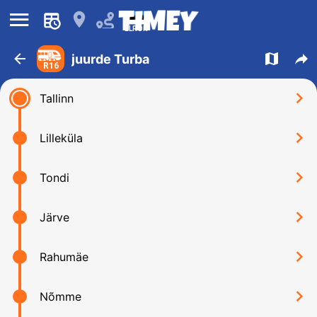
󰍜
󰍎
ELRON
󰁍
󰍍
󰒖
juurde Turba
R16
󰅂
Tallinn
󰅂
Lilleküla
󰅂
Tondi
󰅂
Järve
󰅂
Rahumäe
󰅂
Nõmme