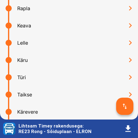
󰅂
Rapla
󰅂
Keava
󰅂
Lelle
󰅂
Käru
󰅂
Türi
󰅂
Taikse
󰓢
󰅂
Kärevere
Lihtsam Timey rakendusega
:
󰇚
󰅂
Ollepa
RE23 Rong - Sõiduplaan - ELRON