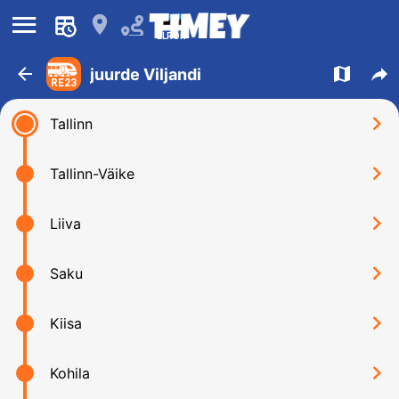
󰍜
󰍎
ELRON
󰁍
󰍍
󰒖
juurde Viljandi
RE23
󰅂
Tallinn
󰅂
Tallinn-Väike
󰅂
Liiva
󰅂
Saku
󰅂
Kiisa
󰅂
Kohila