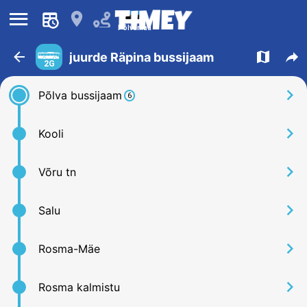
󰍜
󰍎
Põlvamaa
󰁍
󰍍
󰒖
juurde Räpina bussijaam
2G
󰅂
Põlva bussijaam
6
󰅂
Kooli
󰅂
Võru tn
󰅂
Salu
󰅂
Rosma-Mäe
󰅂
Rosma kalmistu