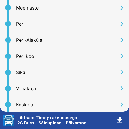
󰅂
Meemaste
󰅂
Peri
󰅂
Peri-Alaküla
󰅂
Peri kool
󰅂
Sika
󰅂
Viinakoja
󰅂
Koskoja
Lihtsam Timey rakendusega
:
󰇚
󰅂
Naruski
2G Buss - Sõiduplaan - Põlvamaa