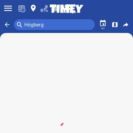
󰍜
󰍎
󰂚
Helsingin
󰃭
󰍉
󰁍
󰍍
󰒖
Högberg
nyt