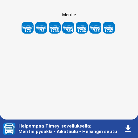
Meritie
173
173
173N
173N
173X
173Z
173Z
Helpompaa Timey-sovelluksella
:
󰇚
Meritie pysäkki - Aikataulu - Helsingin seutu