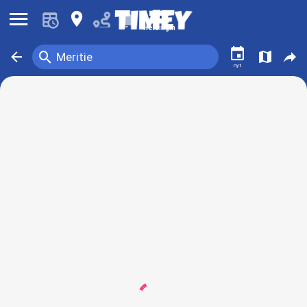
󰍜
󰍎
󰂚
Helsingin
󰃭
󰍉
󰁍
󰍍
󰒖
Meritie
nyt