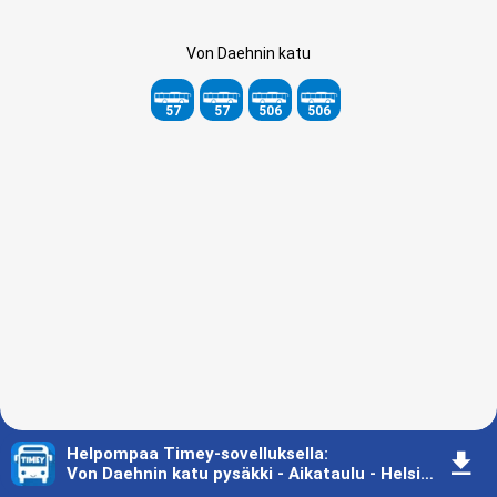
Von Daehnin katu
57
57
506
506
Helpompaa Timey-sovelluksella
:
󰇚
Von Daehnin katu pysäkki - Aikataulu - Helsingin seutu