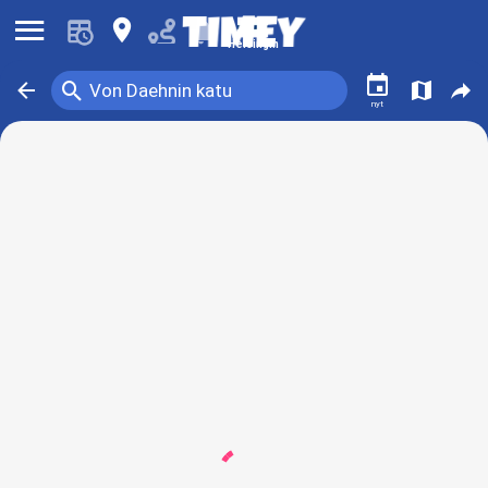
󰍜
󰍎
󰂚
Helsingin
󰃭
󰍉
󰁍
󰍍
󰒖
Von Daehnin katu
nyt