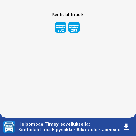
Kontiolahti ras E
202
203
Helpompaa Timey-sovelluksella
:
󰇚
Kontiolahti ras E pysäkki - Aikataulu - Joensuu