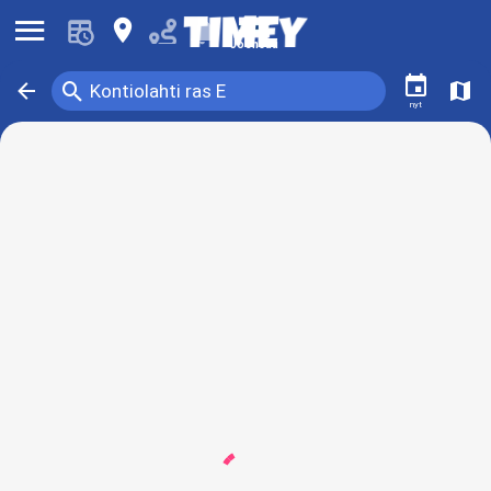
󰍜
󰍎
󰂚
Joensuu
󰃭
󰍉
󰁍
󰍍
Kontiolahti ras E
nyt