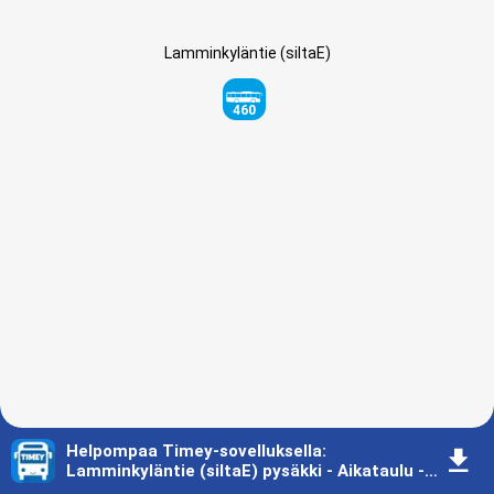
Lamminkyläntie (siltaE)
460
Helpompaa Timey-sovelluksella
:
󰇚
Lamminkyläntie (siltaE) pysäkki - Aikataulu - Joensuu