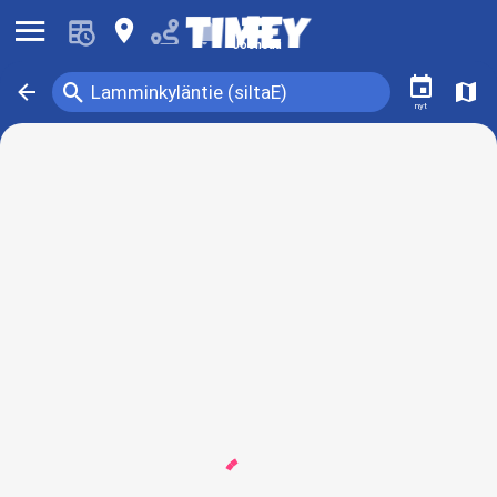
󰍜
󰍎
󰂚
Joensuu
󰃭
󰍉
󰁍
󰍍
Lamminkyläntie (siltaE)
nyt