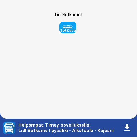
Lidl Sotkamo I
SotKatti
Helpompaa Timey-sovelluksella
:
󰇚
Lidl Sotkamo I pysäkki - Aikataulu - Kajaani