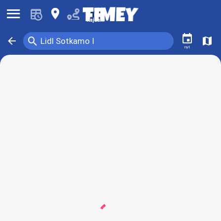
󰍜
󰍎
Kajaani
󰃭
󰍉
󰁍
󰍍
Lidl Sotkamo I
nyt