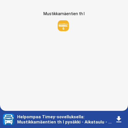
Mustikkamäentien th I
6
Helpompaa Timey-sovelluksella
:
󰇚
Mustikkamäentien th I pysäkki - Aikataulu - Kajaani