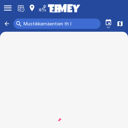
󰍜
󰍎
Kajaani
󰃭
󰍉
󰁍
󰍍
Mustikkamäentien th I
nyt