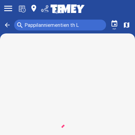
󰍜
󰍎
Kajaani
󰃭
󰍉
󰁍
󰍍
Pappilanniementien th L
nyt