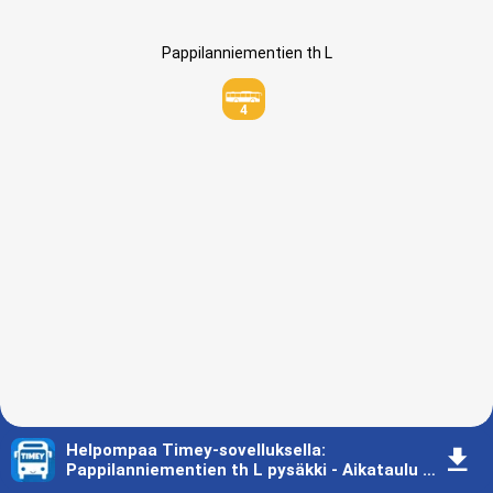
Pappilanniementien th L
4
Helpompaa Timey-sovelluksella
:
󰇚
Pappilanniementien th L pysäkki - Aikataulu - Kajaani