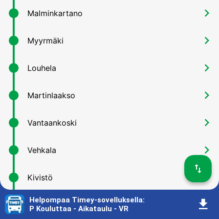
󰅂
Malminkartano
󰅂
Myyrmäki
󰅂
Louhela
󰅂
Martinlaakso
󰅂
Vantaankoski
󰅂
Vehkala
󰓢
󰅂
Kivistö
Helpompaa Timey-sovelluksella
:
󰇚
󰅂
Aviapolis
P Kouluttaa - Aikataulu - VR