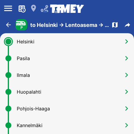
󰍜
󰍎
VR
󰁍
󰍍
󰒖
to Helsinki -> Lentoasema -> Helsinki
P
󰅂
Helsinki
󰅂
Pasila
󰅂
Ilmala
󰅂
Huopalahti
󰅂
Pohjois-Haaga
󰅂
Kannelmäki