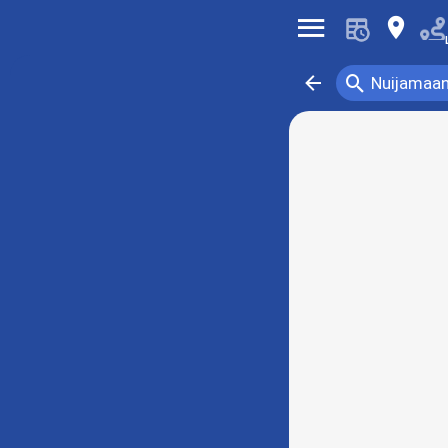
󰍜
󰍎
󰍉
󰁍
Nuijamaan