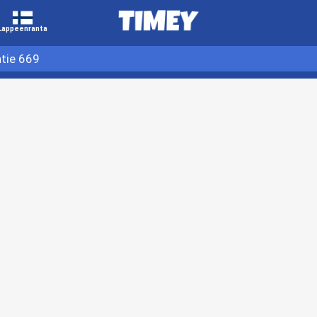
Lappeenranta
tie 669