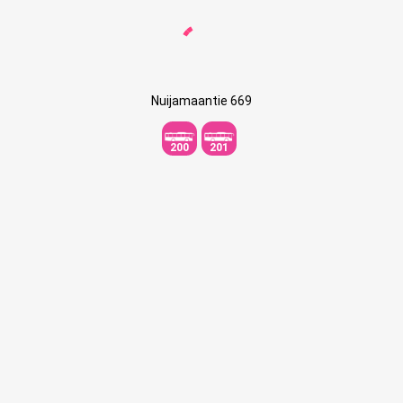
Nuijamaantie 669
200
201