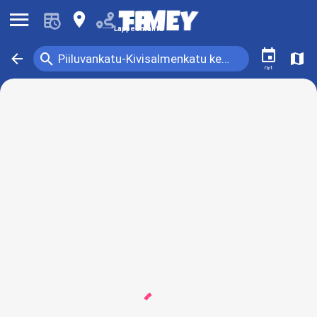
󰍜
󰍎
Lappeenranta
󰃭
󰍉
󰁍
󰍍
Piiluvankatu-Kivisalmenkatu keskustasta
nyt