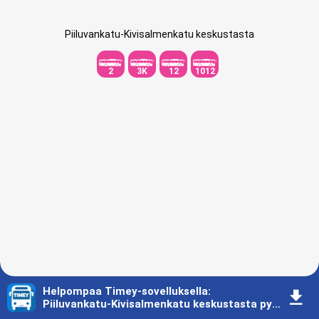
Piiluvankatu-Kivisalmenkatu keskustasta
2
3K
12
1012
Helpompaa Timey-sovelluksella
:
󰇚
Piiluvankatu-Kivisalmenkatu keskustasta pysäkki - Aikataulu - Lappeenranta