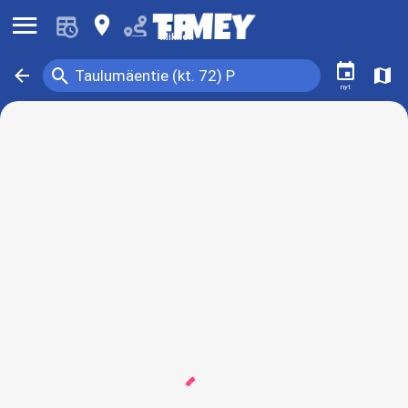
󰍜
󰍎
Mikkeli
󰃭
󰍉
󰁍
󰍍
Taulumäentie (kt. 72) P
nyt