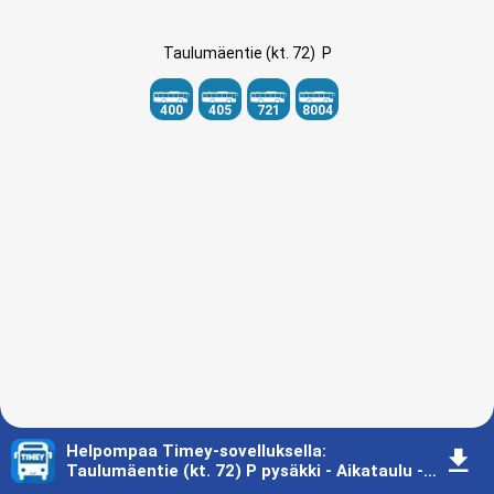
Taulumäentie (kt. 72)  P
400
405
721
8004
Helpompaa Timey-sovelluksella
:
󰇚
Taulumäentie (kt. 72) P pysäkki - Aikataulu - Mikkeli