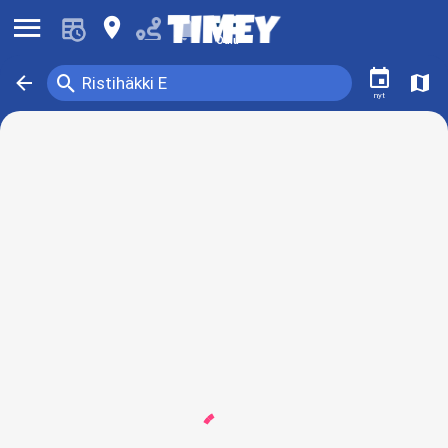
󰍜
󰍎
󰂚
Oulu
󰃭
󰍉
󰁍
󰍍
Ristihäkki E
nyt