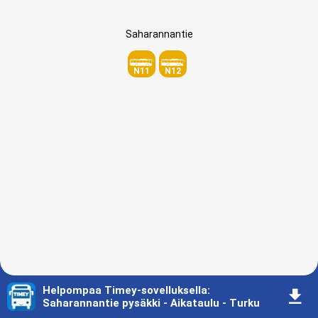
Saharannantie
N11
N12
Helpompaa Timey-sovelluksella
:
󰇚
Saharannantie pysäkki - Aikataulu - Turku