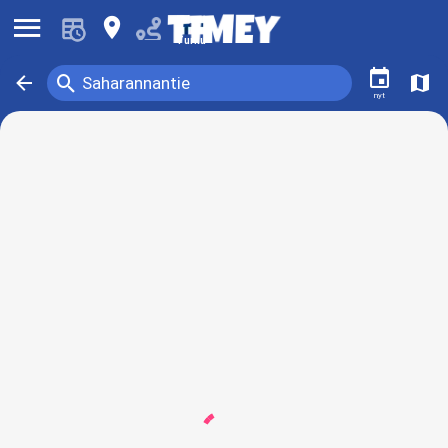
󰍜
󰍎
Turku
󰃭
󰍉
󰁍
󰍍
Saharannantie
nyt