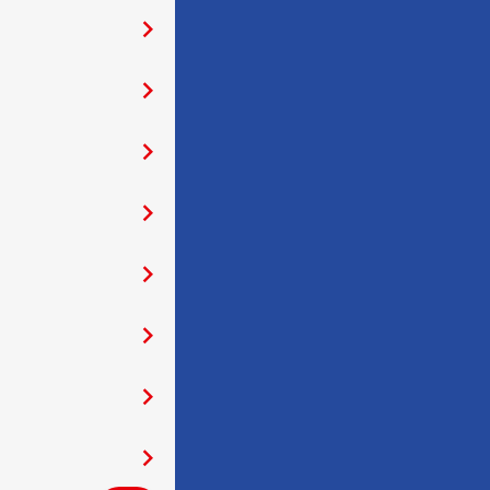
󰅂
󰅂
󰅂
󰅂
󰅂
󰅂
󰅂
󰅂