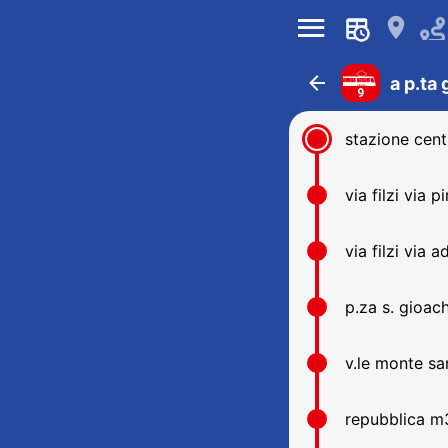
󰍜
󰍎
󰁍
a p.ta
9
stazione cen
via filzi via pir
via filzi via a
p.za s. gioac
v.le monte sa
repubblica m