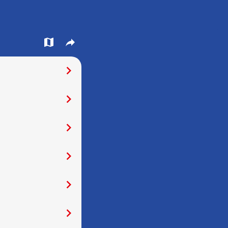
󰍍
󰒖
󰅂
󰅂
󰅂
󰅂
󰅂
󰅂