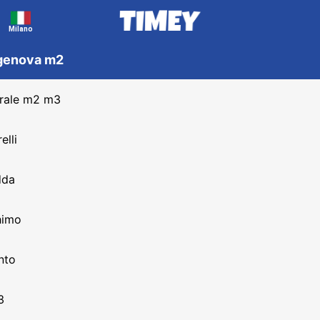
Milano
 genova m2
trale m2 m3
elli
dda
himo
nto
3