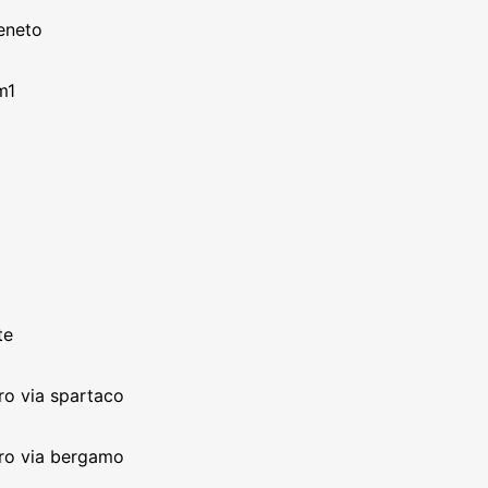
veneto
m1
te
ro via spartaco
ero via bergamo