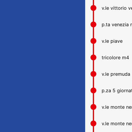
v.le vittorio 
p.ta venezia 
v.le piave
tricolore m4
v.le premuda
p.za 5 giorna
v.le monte ne
v.le monte n