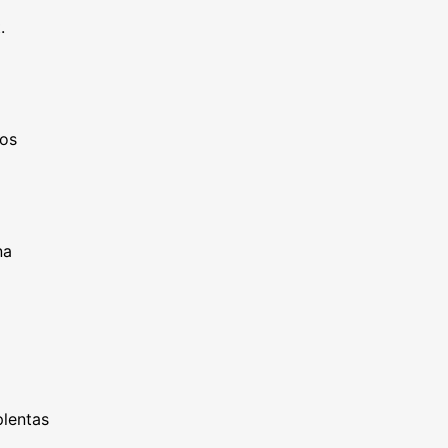
.
vos
na
lentas