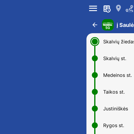
󰍜
󰍎
󰁍
į Saul
5G
Skalvių žieda
Skalvių st.
Medeinos st.
Taikos st.
Justiniškės
Rygos st.