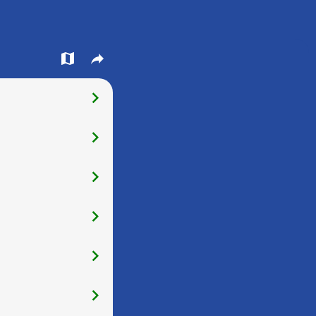
󰍍
󰒖
󰅂
󰅂
󰅂
󰅂
󰅂
󰅂