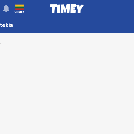
󰂚
Vilnius
ėtekis
s