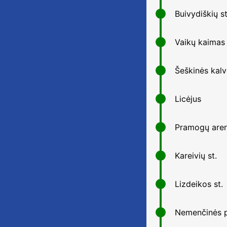
Buivydiškių st
Vaikų kaimas
Šeškinės kal
Licėjus
Pramogų are
Kareivių st.
Lizdeikos st.
Nemenčinės p