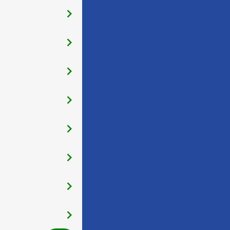
󰅂
󰅂
󰅂
󰅂
󰅂
󰅂
󰅂
󰅂