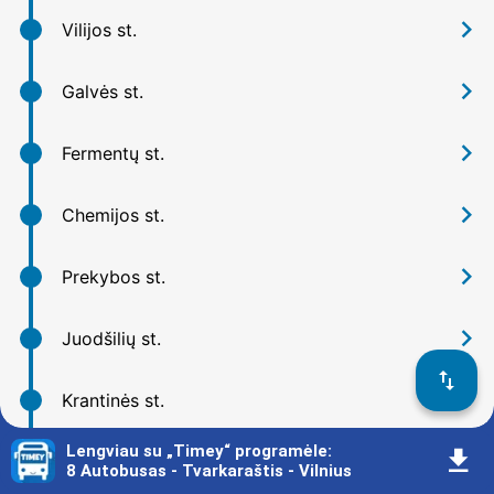
󰅂
Vilijos st.
󰅂
Galvės st.
󰅂
Fermentų st.
󰅂
Chemijos st.
󰅂
Prekybos st.
󰅂
Juodšilių st.
󰓢
󰅂
Krantinės st.
Lengviau su „Timey“ programėle
:
󰇚
󰅂
Šaltinio st.
8 Autobusas - Tvarkaraštis - Vilnius