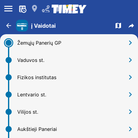
󰍜
󰍎
󰂚
Vilnius
󰁍
󰍍
󰒖
į Vaidotai
8
󰅂
Žemųjų Panerių GP
󰅂
Vaduvos st.
󰅂
Fizikos institutas
󰅂
Lentvario st.
󰅂
Vilijos st.
󰅂
Aukštieji Paneriai