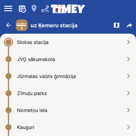
󰍜
󰍎
Jūrmala
󰁍
󰍍
󰒖
uz Ķemeru stacija
6
󰅂
Slokas stacija
󰅂
JVĢ sākumskola
󰅂
Jūrmalas valsts ģimnāzija
󰅂
Zīmuļu parks
󰅂
Nometņu iela
󰅂
Kauguri