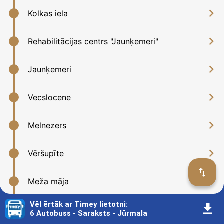
󰅂
Kolkas iela
󰅂
Rehabilitācijas centrs "Jaunķemeri"
󰅂
Jaunķemeri
󰅂
Vecslocene
󰅂
Melnezers
󰅂
Vēršupīte
󰓢
󰅂
Meža māja
Vēl ērtāk ar Timey lietotni
:
󰇚
󰅂
Ķemeru ūdenstornis
6 Autobuss - Saraksts - Jūrmala