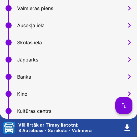
󰅂
Valmieras piens
󰅂
Ausekļa iela
󰅂
Skolas iela
󰅂
Jāņparks
󰅂
Banka
󰅂
Kino
󰓢
󰅂
Kultūras centrs
Vēl ērtāk ar Timey lietotni
:
󰇚
󰅂
Vidzemes augstskola
8 Autobuss - Saraksts - Valmiera