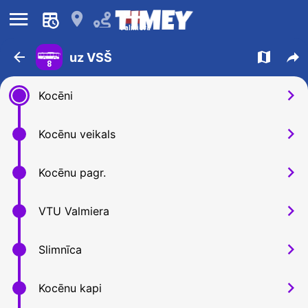
󰍜
󰍎
Valmiera
󰁍
󰍍
󰒖
uz VSŠ
8
󰅂
Kocēni
󰅂
Kocēnu veikals
󰅂
Kocēnu pagr.
󰅂
VTU Valmiera
󰅂
Slimnīca
󰅂
Kocēnu kapi