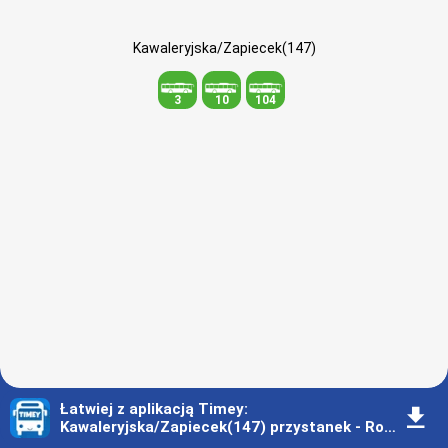
Kawaleryjska/Zapiecek(147)
3
10
104
Łatwiej z aplikacją Timey
:
󰇚
Kawaleryjska/Zapiecek(147) przystanek - Rozkład jazdy - Białystok