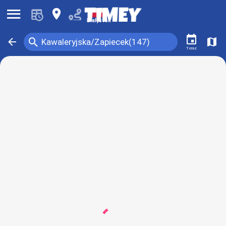
󰍜
󰍎
Białystok
󰃭
󰍉
󰁍
󰍍
Kawaleryjska/Zapiecek(147)
Teraz