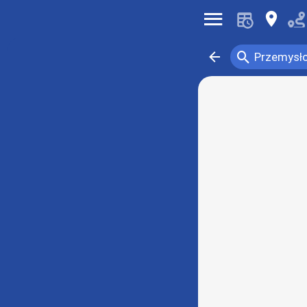
󰍜
󰍎
󰍉
󰁍
Przemysło