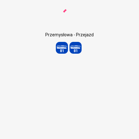
Przemysłowa - Przejazd
81
81