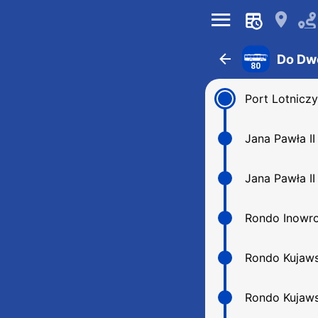
󰍜
󰍎
󰁍
Do Dw
80
Port Lotniczy
Jana Pawła II
Jana Pawła II
Rondo Inowro
Rondo Kujaws
Rondo Kujaws