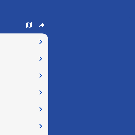
󰍍
󰒖
󰅂
󰅂
󰅂
󰅂
󰅂
󰅂