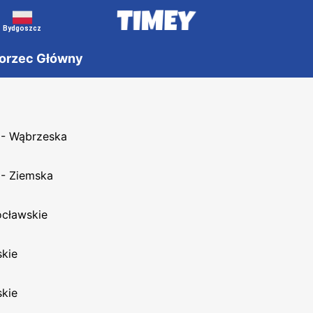
Bydgoszcz
orzec Główny
 - Wąbrzeska
 - Ziemska
cławskie
kie
kie