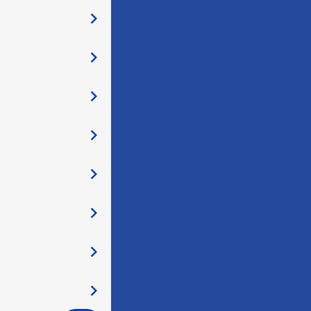
󰅂
󰅂
󰅂
󰅂
󰅂
󰅂
󰅂
󰅂