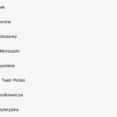
ek
lonów
obusowy
 Moniuszki
polskie
 Teatr Polski
hodkiewicza
yleryjska