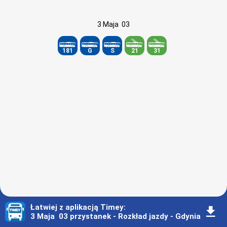
3 Maja  03
181
G
S
21
31
Łatwiej z aplikacją Timey
:
󰇚
3 Maja 03 przystanek - Rozkład jazdy - Gdynia