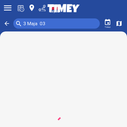
󰍜
󰍎
Gdynia
󰃭
󰍉
󰁍
󰍍
3 Maja 03
Teraz