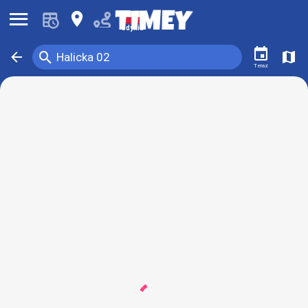
󰍜
󰍎
Gdynia
󰃭
󰍉
󰁍
󰍍
Halicka 02
Teraz