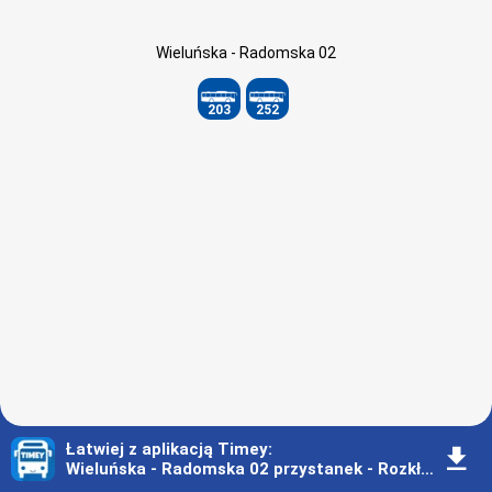
Wieluńska - Radomska 02
203
252
Łatwiej z aplikacją Timey
:
󰇚
Wieluńska - Radomska 02 przystanek - Rozkład jazdy - Gdynia