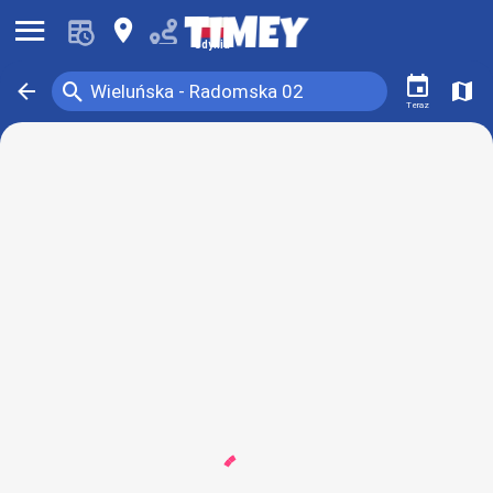
󰍜
󰍎
Gdynia
󰃭
󰍉
󰁍
󰍍
Wieluńska - Radomska 02
Teraz