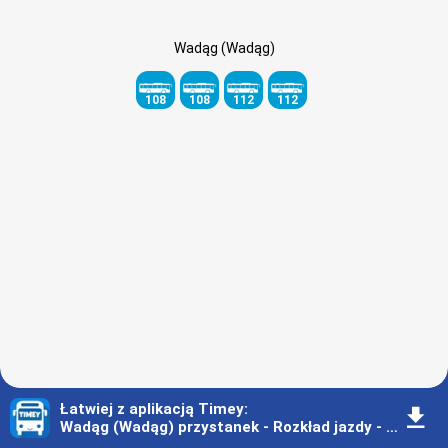
Wadąg (Wadąg)
108
108
112
112
Łatwiej z aplikacją Timey
:
󰇚
Wadąg (Wadąg) przystanek - Rozkład jazdy - Olsztyn