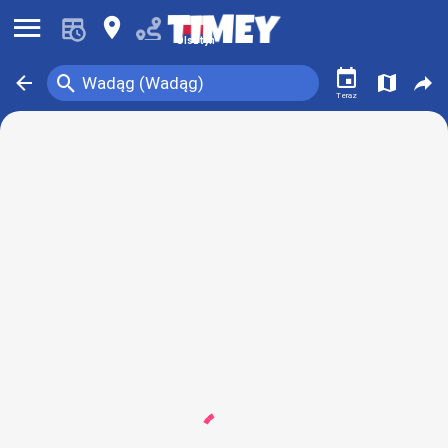
󰍜
󰍎
Olsztyn
󰃭
󰍉
󰁍
󰍍
󰒖
Wadąg (Wadąg)
Teraz