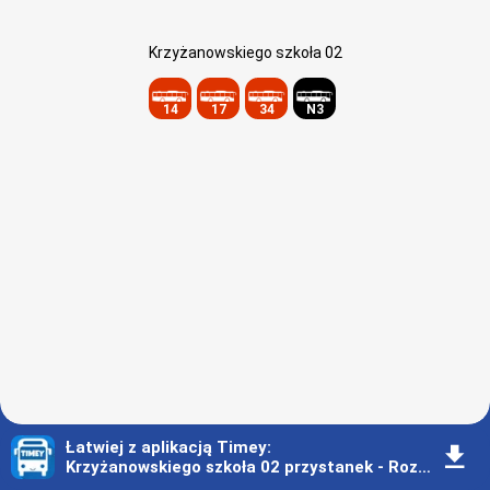
Krzyżanowskiego szkoła 02
14
17
34
N3
Łatwiej z aplikacją Timey
:
󰇚
Krzyżanowskiego szkoła 02 przystanek - Rozkład jazdy - Rzeszów