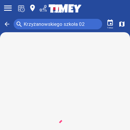
󰍜
󰍎
Rzeszów
󰃭
󰍉
󰁍
󰍍
Krzyżanowskiego szkoła 02
Teraz