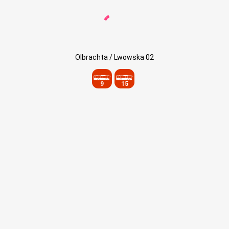
Olbrachta / Lwowska 02
9
15