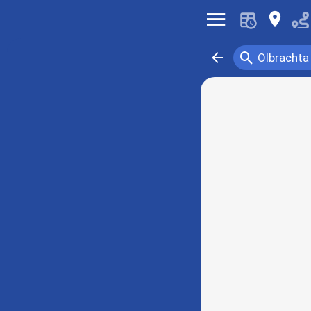
󰍜
󰍎
󰍉
󰁍
Olbrachta