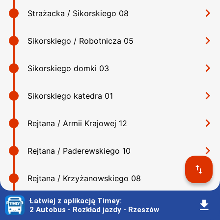
󰅂
Strażacka / Sikorskiego 08
󰅂
Sikorskiego / Robotnicza 05
󰅂
Sikorskiego domki 03
󰅂
Sikorskiego katedra 01
󰅂
Rejtana / Armii Krajowej 12
󰅂
Rejtana / Paderewskiego 10
󰓢
󰅂
Rejtana / Krzyżanowskiego 08
Łatwiej z aplikacją Timey
:
󰇚
󰅂
Kopisto uniwersytet 02
2 Autobus - Rozkład jazdy - Rzeszów