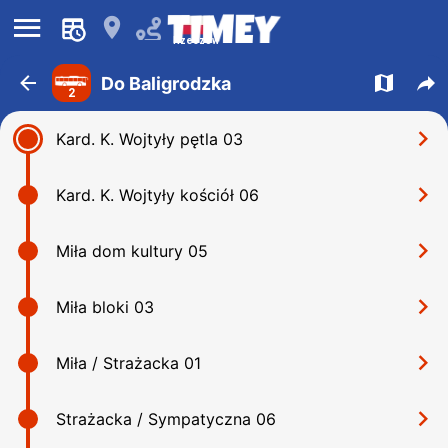
󰍜
󰍎
Rzeszów
󰁍
󰍍
󰒖
Do Baligrodzka
2
󰅂
Kard. K. Wojtyły pętla 03
󰅂
Kard. K. Wojtyły kościół 06
󰅂
Miła dom kultury 05
󰅂
Miła bloki 03
󰅂
Miła / Strażacka 01
󰅂
Strażacka / Sympatyczna 06