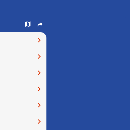
󰍍
󰒖
󰅂
󰅂
󰅂
󰅂
󰅂
󰅂