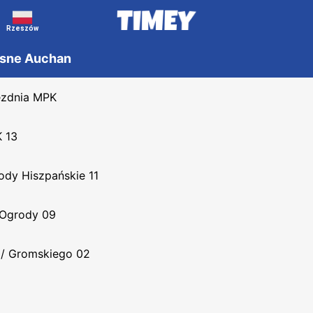
Rzeszów
asne Auchan
ezdnia MPK
 13
ody Hiszpańskie 11
 Ogrody 09
 / Gromskiego 02