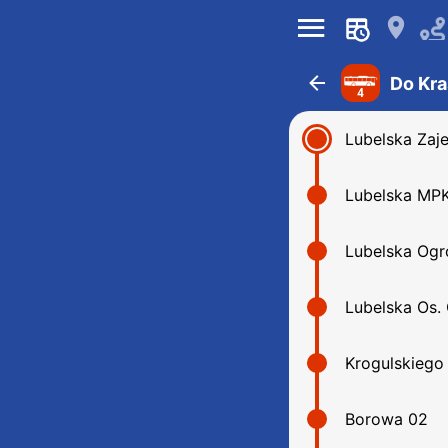
󰍜
󰍎
󰁍
Do Kr
4
Lubelska Zaj
Lubelska MPK
Lubelska Ogr
Lubelska Os.
Krogulskiego
Borowa 02