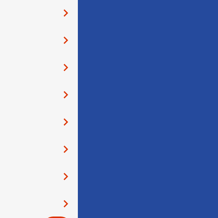
󰅂
󰅂
󰅂
󰅂
󰅂
󰅂
󰅂
󰅂