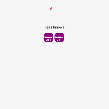
Kasztanowa
211
211