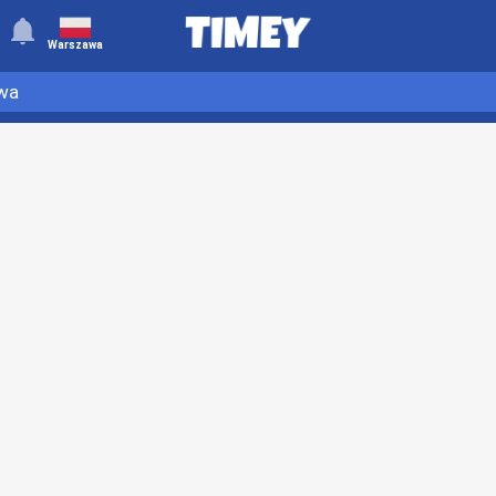
󰂚
Warszawa
wa