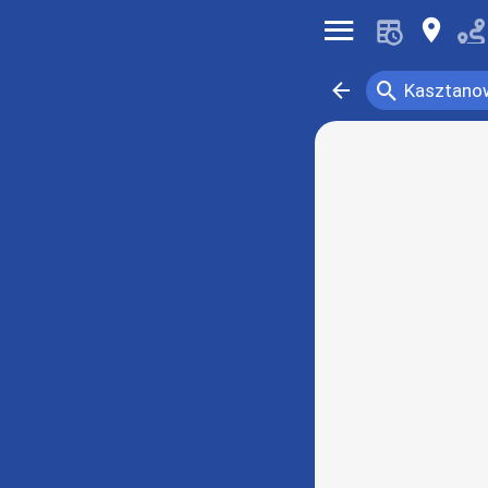
󰍜
󰍎
󰍉
󰁍
Kasztano