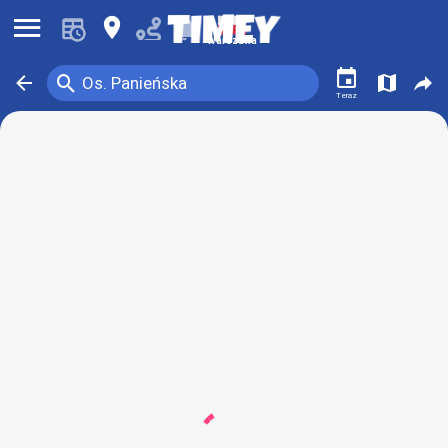
󰍜
󰍎
󰂚
Warszawa
󰃭
󰍉
󰁍
󰍍
󰒖
Os. Panieńska
Teraz