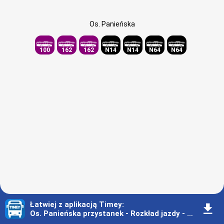
Os. Panieńska
100
162
162
N14
N14
N64
N64
Łatwiej z aplikacją Timey
:
󰇚
Os. Panieńska przystanek - Rozkład jazdy - Warszawa