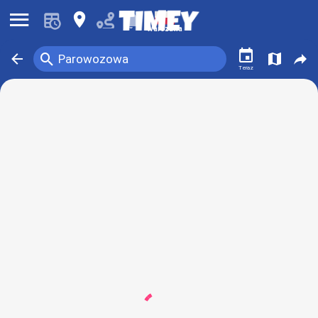
󰍜
󰍎
󰂚
Warszawa
󰃭
󰍉
󰁍
󰍍
󰒖
Parowozowa
Teraz