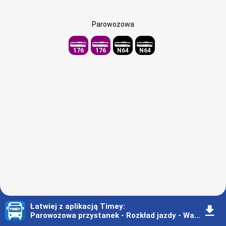
Parowozowa
176
176
N64
N64
Łatwiej z aplikacją Timey
:
󰇚
Parowozowa przystanek - Rozkład jazdy - Warszawa