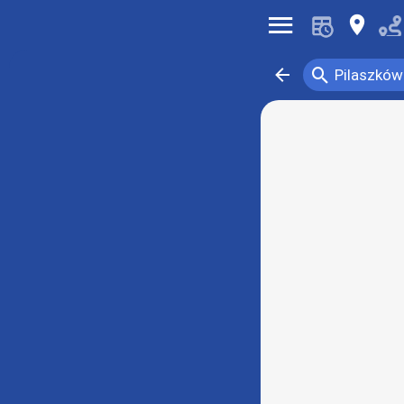
󰍜
󰍎
󰍉
󰁍
Pilaszków