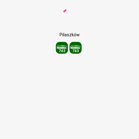
Pilaszków
743
743