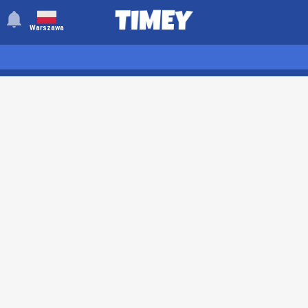
󰂚
Warszawa