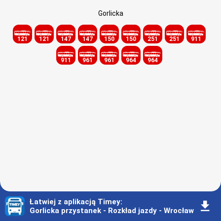
Gorlicka
121
121
147
147
150
150
251
251
911
911
961
961
964
964
Łatwiej z aplikacją Timey
:
󰇚
Gorlicka przystanek - Rozkład jazdy - Wrocław