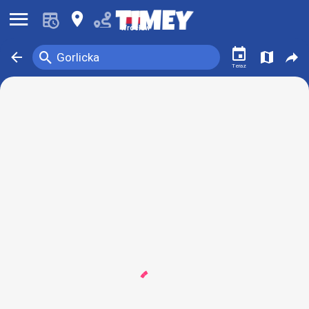
󰍜
󰍎
Wrocław
󰃭
󰍉
󰁍
󰍍
󰒖
Gorlicka
Teraz